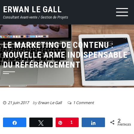
ERWAN LE GALL
Consultant Avant-vente / Gestion de Projets
LE MARKETING DE CONTENU :
NOUVELLE ARME INDISPENSABLE
DU RÉFÉRENCEMENT
21 juin 2017
by
Erwan Le Gall
1 Comment
2
Partagez
Tweetez
Épingle
1
Partagez
PARTAGES