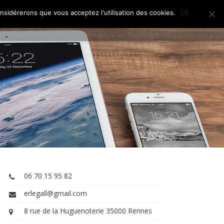
onsidérerons que vous acceptez l'utilisation des cookies.
Ok
 EMAILING MARKETING
CONTACT
BLOG
06 70 15 95 82
erlegall@gmail.com
8 rue de la Huguenoterie 35000 Rennes