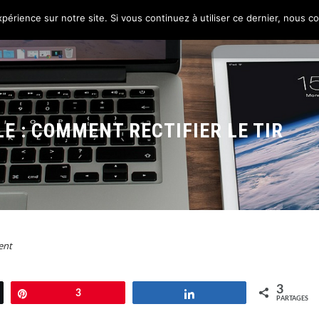
périence sur notre site. Si vous continuez à utiliser ce dernier, nous c
HOME
PILOTAGE DE PROJETS
CAMPAGNE
LE : COMMENT RECTIFIER LE TIR
ent
3
Épingle
3
Partagez
PARTAGES