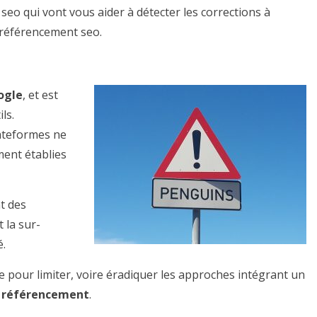
s seo qui vont vous aider à détecter les corrections à
e référencement seo.
ogle
, et est
ls.
lateformes ne
ment établies
t des
 la sur-
é.
e pour limiter, voire éradiquer les approches intégrant un
e référencement
.